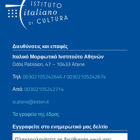
Footer section
Διευθύνσεις και επαφές
Ιταλικό Μορφωτικό Ινστιτούτο Αθηνών
Odòs Patission, 47 – 10433 Atene
Τηλ:
00302105242646
/
00302105242674
Από:
00302105242714
iicatene@esteri.it
Τα γραφεία της έδρας
Εγγραφείτε στο ενημερωτικό μας δελτίο
Πληκτρολογήστε τη διεύθυνση email σας