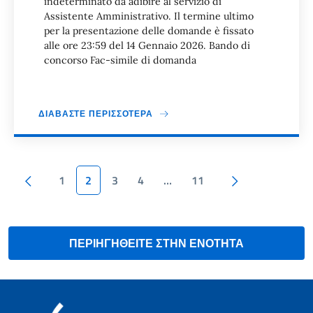
indeterminato da adibire al servizio di
Assistente Amministrativo. Il termine ultimo
per la presentazione delle domande è fissato
alle ore 23:59 del 14 Gennaio 2026. Bando di
concorso Fac-simile di domanda
ΔΙΑΒΆΣΤΕ ΠΕΡΙΣΣΌΤΕΡΑ
Paginazione
Pagina precedente
Pagina succes
1
2
3
4
…
11
ΠΕΡΙΗΓΗΘΕΙΤΕ ΣΤΗΝ ΕΝΟΤΗΤΑ