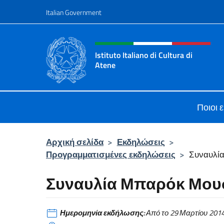
Go to content
Italian Government
Header, social and menu o
Istituto Italiano di Cultura di
Atene
Il Sito Ufficiale dell'Istituto Italian
Ποιοι 
Αρχική σελίδα
>
Εκδηλώσεις
>
Προγραμματισμένες εκδηλώσεις
>
Συναυλί
Συναυλία Μπαρόκ Μου
Ημερομηνία εκδήλωσης:
Από το 29 Μαρτίου 2014,