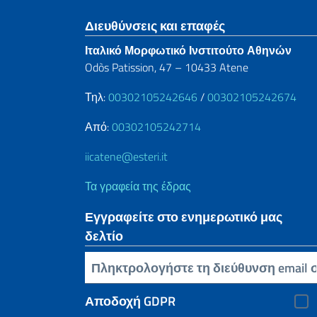
Footer section
Διευθύνσεις και επαφές
Ιταλικό Μορφωτικό Ινστιτούτο Αθηνών
Odòs Patission, 47 – 10433 Atene
Τηλ:
00302105242646
/
00302105242674
Από:
00302105242714
iicatene@esteri.it
Τα γραφεία της έδρας
Εγγραφείτε στο ενημερωτικό μας
δελτίο
Πληκτρολογήστε τη διεύθυνση email σας
Αποδοχή GDPR