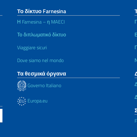
Το δίκτυο Farnesina
Η Farnesina – η MAECI
Π
Το διπλωματικό δίκτυο
Viaggiare sicuri
Γ
Dove siamo nel mondo
Τα θεσμικά όργανα
Δ
Governo Italiano
Δ
Europa.eu
F