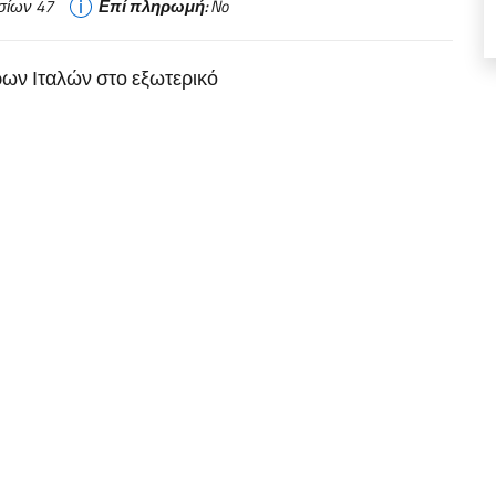
σίων 47
Επί πληρωμή:
No
ων Ιταλών στο εξωτερικό