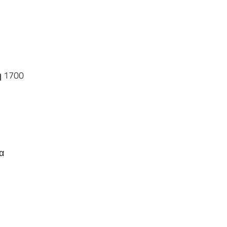
μη 1700
να