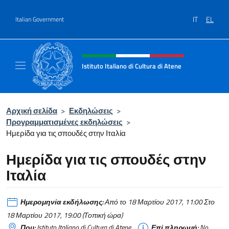
Go to content
IT
EL
Italian Government
Header, social and menu of site
Istituto Italiano di Cultura di Atene
Il Sito Ufficiale dell'Istituto Italiano di Cult
Αρχική σελίδα
>
Εκδηλώσεις
>
Προγραμματισμένες εκδηλώσεις
>
Ημερίδα για τις σπουδές στην Ιταλία
Ημερίδα για τις σπουδές στην
Ιταλία
Ημερομηνία εκδήλωσης:
Από το 18 Μαρτίου 2017, 11:00 Στο
18 Μαρτίου 2017, 19:00 (Τοπική ώρα)
Που:
Istituto Italiano di Cultura di Atene
Επί πληρωμή:
No