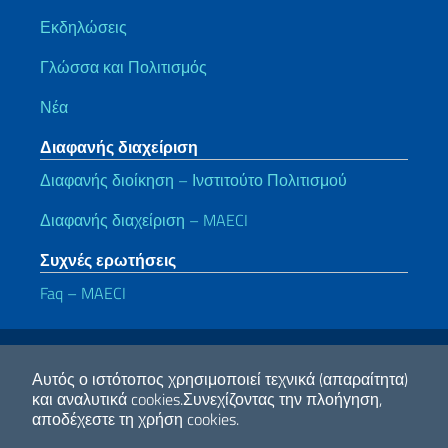
Εκδηλώσεις
Γλώσσα και Πολιτισμός
Νέα
Διαφανής διαχείριση
Διαφανής διοίκηση – Ινστιτούτο Πολιτισμού
Διαφανής διαχείριση – MAECI
Συχνές ερωτήσεις
Faq – MAECI
Χρήσιμοι σύνδεσμοι
Note legali
Privacy e cookie policy
Dichiarazione di accessibilità
Αυτός ο ιστότοπος χρησιμοποιεί τεχνικά (απαραίτητα)
και αναλυτικά cookies.
Συνεχίζοντας την πλοήγηση,
αποδέχεστε τη χρήση cookies.
2026 Πνευματικά δικαιώματα Υπουργείο Εξωτερικών και Διεθνούς