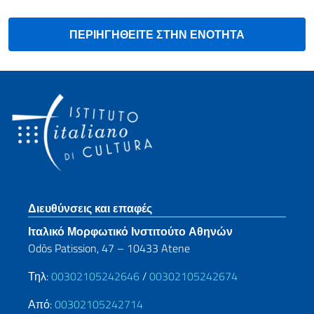
ΠΕΡΙΗΓΗΘΕΙΤΕ ΣΤΗΝ ΕΝΟΤΗΤΑ
Footer section
Διευθύνσεις και επαφές
Ιταλικό Μορφωτικό Ινστιτούτο Αθηνών
Odòs Patission, 47 – 10433 Atene
Τηλ:
00302105242646
/
00302105242674
Από:
00302105242714