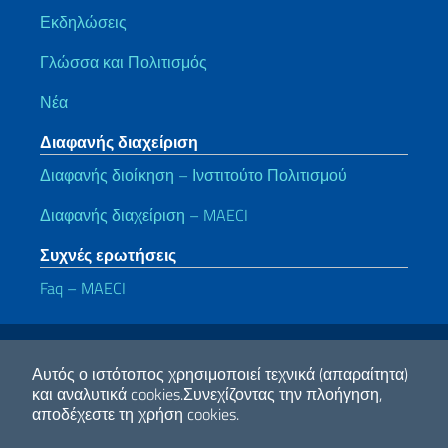
Εκδηλώσεις
Γλώσσα και Πολιτισμός
Νέα
Διαφανής διαχείριση
Διαφανής διοίκηση – Ινστιτούτο Πολιτισμού
Διαφανής διαχείριση – MAECI
Συχνές ερωτήσεις
Faq – MAECI
Χρήσιμοι σύνδεσμοι
Note legali
Privacy e cookie policy
Dichiarazione di accessibilità
Αυτός ο ιστότοπος χρησιμοποιεί τεχνικά (απαραίτητα)
και αναλυτικά cookies.
Συνεχίζοντας την πλοήγηση,
αποδέχεστε τη χρήση cookies.
2026 Πνευματικά δικαιώματα Υπουργείο Εξωτερικών και Διεθνούς