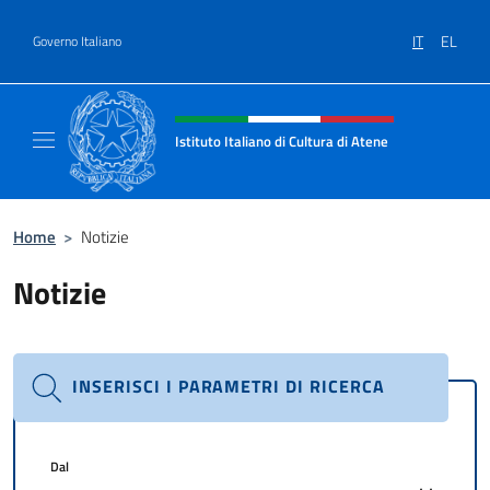
Salta al contenuto
IT
EL
Governo Italiano
Intestazione sito, social e menù
Istituto Italiano di Cultura di Atene
Il Sito Ufficiale dell'Istituto Italiano di Cult
Home
>
Notizie
Notizie
INSERISCI I PARAMETRI DI RICERCA
Dal