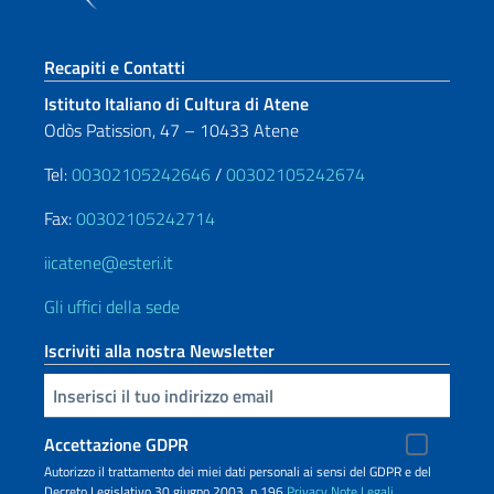
Sezione footer
Recapiti e Contatti
Istituto Italiano di Cultura di Atene
Odòs Patission, 47 – 10433 Atene
Tel:
00302105242646
/
00302105242674
Fax:
00302105242714
iicatene@esteri.it
Gli uffici della sede
Iscriviti alla nostra Newsletter
Inserisci la tua email
Accettazione GDPR
Autorizzo il trattamento dei miei dati personali ai sensi del GDPR e del
Decreto Legislativo 30 giugno 2003, n.196
Privacy
Note Legali