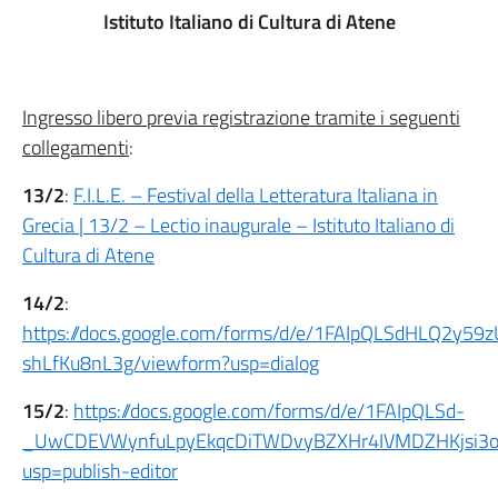
Istituto Italiano di Cultura di Atene
Ingresso libero previa registrazione tramite i seguenti
collegamenti
:
13/2
:
F.I.L.E. – Festival della Letteratura Italiana in
Grecia | 13/2 – Lectio inaugurale – Istituto Italiano di
Cultura di Atene
14/2
:
https://docs.google.com/forms/d/e/1FAIpQLSdHLQ2y5
shLfKu8nL3g/viewform?usp=dialog
15/2
:
https://docs.google.com/forms/d/e/1FAIpQLSd-
_UwCDEVWynfuLpyEkqcDiTWDvyBZXHr4IVMDZHKjsi3o
usp=publish-editor