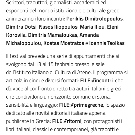
Scrittori, traduttori, giornalisti, accademici ed
esponenti del mondo istituzionale e culturale greco
animeranno i loro incontri:
Periklís Dimitrolopoulos
,
Dimitra Dotsi
,
Nasos Iliopoulos
,
Maria Iliou
,
Eleni
Korovila
,
Dimitris Mamaloukas
,
Amanda
Michalopoulou
,
Kostas Mostratos
e
Ioannis Tsolkas
.
Il festival prevede una serie di appuntamenti che si
svolgono dal 13 al 15 febbraio presso le sale
dell’Istituto Italiano di Cultura di Atene. Il programma si
articola in cinque diversi formati:
FILE://incontri
, che
dà voce al confronto diretto tra autori italiani e greci
che condividono un orizzonte comune di storia,
sensibilità e linguaggio;
FILE://primegreche
, lo spazio
dedicato alle novità editoriali italiane appena
pubblicate in Grecia;
FILE://ritorni
, con protagonisti i
libri italiani, classici e contemporanei, già tradotti e