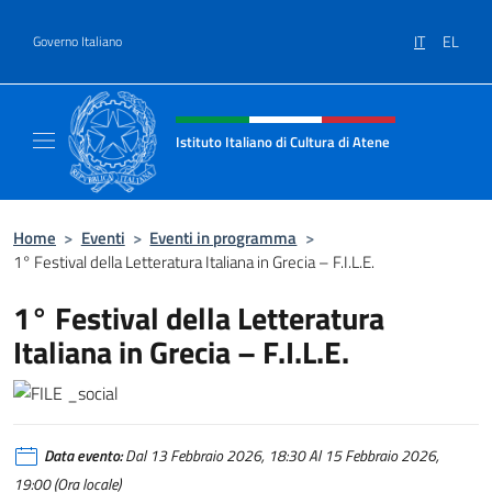
Salta al contenuto
IT
EL
Governo Italiano
Intestazione sito, social e menù
Istituto Italiano di Cultura di Atene
Il Sito Ufficiale dell'Istituto Italiano di Cult
Home
>
Eventi
>
Eventi in programma
>
1° Festival della Letteratura Italiana in Grecia – F.I.L.E.
1° Festival della Letteratura
Italiana in Grecia – F.I.L.E.
Data evento:
Dal 13 Febbraio 2026, 18:30 Al 15 Febbraio 2026,
19:00 (Ora locale)