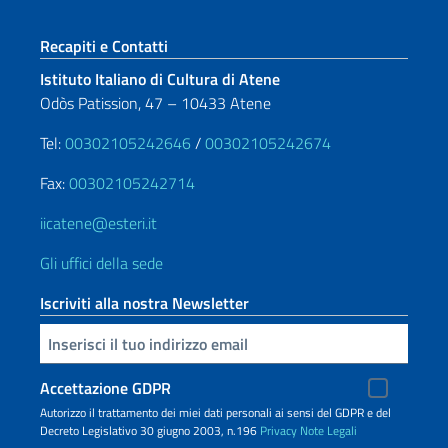
Sezione footer
Recapiti e Contatti
Istituto Italiano di Cultura di Atene
Odòs Patission, 47 – 10433 Atene
Tel:
00302105242646
/
00302105242674
Fax:
00302105242714
iicatene@esteri.it
Gli uffici della sede
Iscriviti alla nostra Newsletter
Inserisci la tua email
Accettazione GDPR
Autorizzo il trattamento dei miei dati personali ai sensi del GDPR e del
Decreto Legislativo 30 giugno 2003, n.196
Privacy
Note Legali