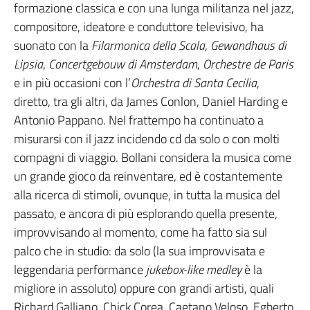
formazione classica e con una lunga militanza nel jazz,
compositore, ideatore e conduttore televisivo, ha
suonato con la
Filarmonica della Scala
,
Gewandhaus di
Lipsia
,
Concertgebouw di Amsterdam
,
Orchestre de Paris
e in più occasioni con l’
Orchestra di Santa Cecilia
,
diretto, tra gli altri, da James Conlon, Daniel Harding e
Antonio Pappano. Nel frattempo ha continuato a
misurarsi con il jazz incidendo cd da solo o con molti
compagni di viaggio. Bollani considera la musica come
un grande gioco da reinventare, ed è costantemente
alla ricerca di stimoli, ovunque, in tutta la musica del
passato, e ancora di più esplorando quella presente,
improvvisando al momento, come ha fatto sia sul
palco che in studio: da solo (la sua improvvisata e
leggendaria performance
jukebox-like medley
è la
migliore in assoluto) oppure con grandi artisti, quali
Richard Galliano, Chick Corea, Caetano Veloso, Egberto