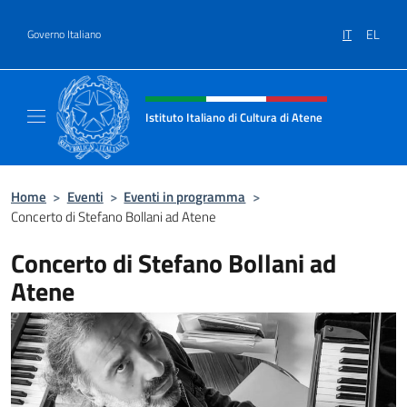
Salta al contenuto
IT
EL
Governo Italiano
Intestazione sito, social e menù
Istituto Italiano di Cultura di Atene
Il Sito Ufficiale dell'Istituto Italiano di Cult
Home
>
Eventi
>
Eventi in programma
>
Concerto di Stefano Bollani ad Atene
Concerto di Stefano Bollani ad
Atene