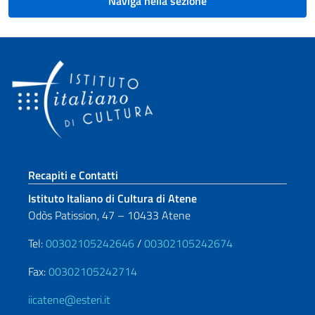
Naviga nella sezione
Sezione footer
Recapiti e Contatti
Istituto Italiano di Cultura di Atene
Odòs Patission, 47 – 10433 Atene
Tel:
00302105242646
/
00302105242674
Fax:
00302105242714
iicatene@esteri.it