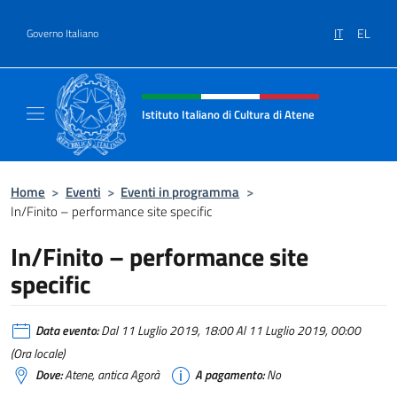
Salta al contenuto
IT
EL
Governo Italiano
Intestazione sito, social e menù
Istituto Italiano di Cultura di Atene
Il Sito Ufficiale dell'Istituto Italiano di Cult
Home
>
Eventi
>
Eventi in programma
>
In/Finito – performance site specific
In/Finito – performance site
specific
Data evento:
Dal 11 Luglio 2019, 18:00 Al 11 Luglio 2019, 00:00
(Ora locale)
Dove:
Atene, antica Agorà
A pagamento:
No