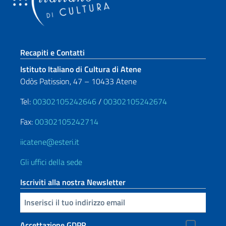
Sezione footer
Recapiti e Contatti
Istituto Italiano di Cultura di Atene
Odòs Patission, 47 – 10433 Atene
Tel:
00302105242646
/
00302105242674
Fax:
00302105242714
iicatene@esteri.it
Gli uffici della sede
Iscriviti alla nostra Newsletter
Inserisci la tua email
Accettazione GDPR