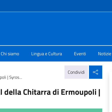
e menù
o di Cultura di Atene
Chi siamo
Lingua e Cultura
Eventi
Notizie
Condi
Condividi
oli | Syros...
l della Chitarra di Ermoupoli |