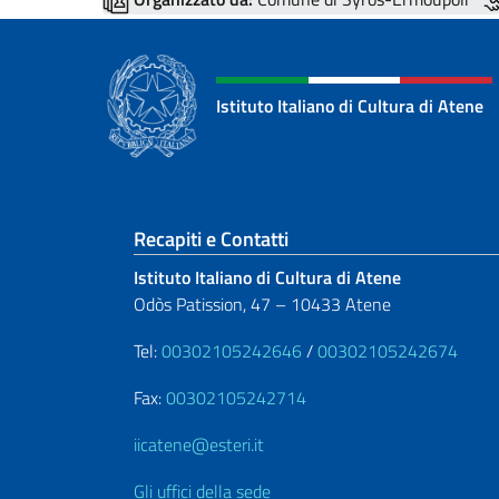
Istituto Italiano di Cultura di Atene
Sezione footer
Recapiti e Contatti
Istituto Italiano di Cultura di Atene
Odòs Patission, 47 – 10433 Atene
Tel:
00302105242646
/
00302105242674
Fax:
00302105242714
iicatene@esteri.it
Gli uffici della sede