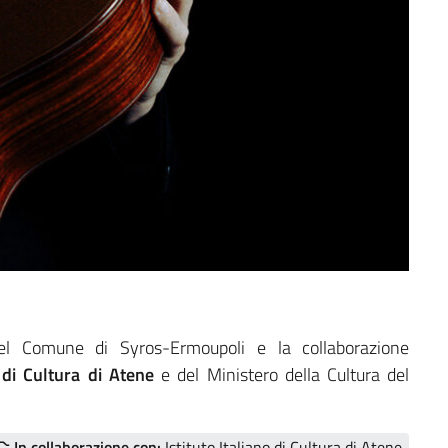
del Comune di Syros-Ermoupoli e la collaborazione
o di Cultura di Atene
e del Ministero della Cultura del
In collaborazione con:
Istituto Italiano di Cultura di Atene