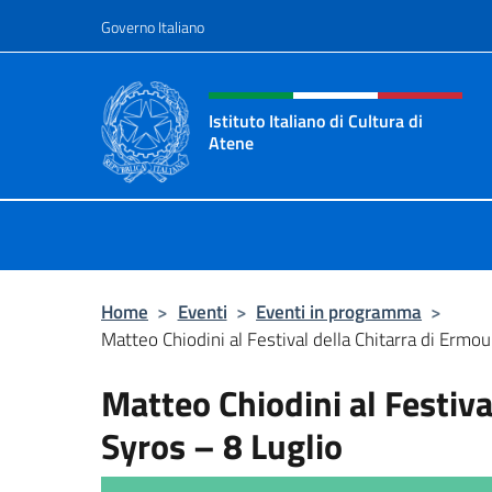
Salta al contenuto
Governo Italiano
Intestazione sito, social 
Istituto Italiano di Cultura di
Atene
Il Sito Ufficiale dell'Istituto Italian
Home
>
Eventi
>
Eventi in programma
>
Matteo Chiodini al Festival della Chitarra di Ermoup
Matteo Chiodini al Festiva
Syros – 8 Luglio