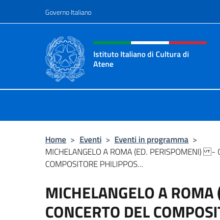
Salta al contenuto
Governo Italiano
Intestazione sito, social 
Istituto Italiano di Cultura di
Atene
Il Sito Ufficiale dell'Istituto Italian
Home
>
Eventi
>
Eventi in programma
>
MICHELANGELO A ROMA (ED. PERISPOMENI) - 
COMPOSITORE PHILIPPOS...
MICHELANGELO A ROMA 
CONCERTO DEL COMPOSI