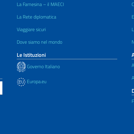
La Farnesina – il MAECI
C
La Rete diplomatica
E
Viaggiare sicuri
L
Dove siamo nel mondo
N
Le Istituzioni
A
Governo Italiano
A
Europa.eu
F