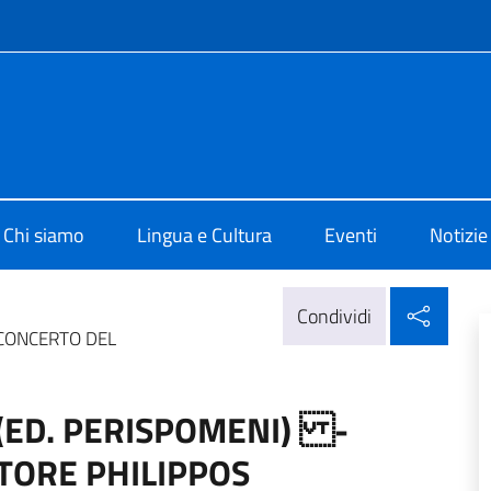
e menù
o di Cultura di Atene
Chi siamo
Lingua e Cultura
Eventi
Notizie
Condi
Condividi
CONCERTO DEL
(ED. PERISPOMENI) -
TORE PHILIPPOS