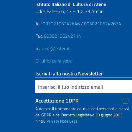
Istituto Italiano di Cultura di Atene
Odòs Patission, 47 – 10433 Atene
Tel:
00302105242646
/
00302105242674
Fax:
00302105242714
iicatene@esteri.it
Gli uffici della sede
Iscriviti alla nostra Newsletter
Inserisci la tua email
Accettazione GDPR
Autorizzo il trattamento dei miei dati personali ai sensi
del GDPR e del Decreto Legislativo 30 giugno 2003,
n.196
Privacy
Note Legali