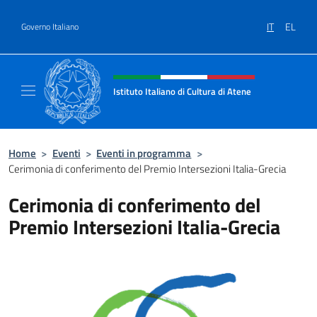
Salta al contenuto
IT
EL
Governo Italiano
Intestazione sito, social e menù
Istituto Italiano di Cultura di Atene
Il Sito Ufficiale dell'Istituto Italiano di Cult
Home
>
Eventi
>
Eventi in programma
>
Cerimonia di conferimento del Premio Intersezioni Italia-Grecia
Cerimonia di conferimento del
Premio Intersezioni Italia-Grecia