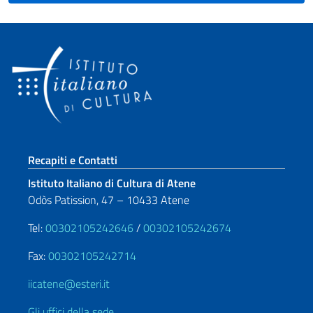
Sezione footer
Recapiti e Contatti
Istituto Italiano di Cultura di Atene
Odòs Patission, 47 – 10433 Atene
Tel:
00302105242646
/
00302105242674
Fax:
00302105242714
iicatene@esteri.it
Gli uffici della sede