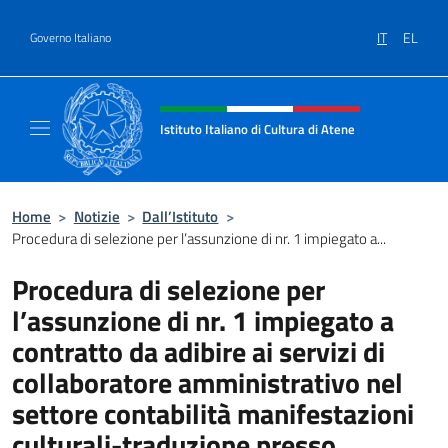
Salta al contenuto
IT
EL
Governo Italiano
Intestazione sito, social e menù
Istituto Italiano di Cultura di Atene
Il Sito Ufficiale dell'Istituto Italiano di Cult
Home
>
Notizie
>
Dall’Istituto
>
Procedura di selezione per l’assunzione di nr. 1 impiegato a...
Procedura di selezione per
l’assunzione di nr. 1 impiegato a
contratto da adibire ai servizi di
collaboratore amministrativo nel
settore contabilità manifestazioni
culturali-traduzione presso