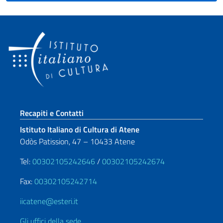
Sezione footer
Recapiti e Contatti
Istituto Italiano di Cultura di Atene
Odòs Patission, 47 – 10433 Atene
Tel:
00302105242646
/
00302105242674
Fax:
00302105242714
iicatene@esteri.it
Gli uffici della sede