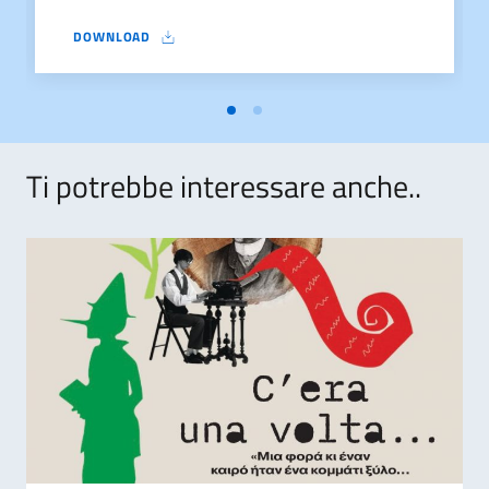
DOWNLOAD
BANDO CONCORSO COLLABORATORE AMMINISTRATIVO IIC
Ti potrebbe interessare anche..