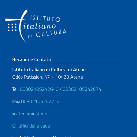
Sezione footer
Recapiti e Contatti
Istituto Italiano di Cultura di Atene
Odòs Patission, 47 – 10433 Atene
Tel:
00302105242646
/
00302105242674
Fax:
00302105242714
iicatene@esteri.it
Gli uffici della sede