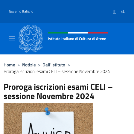
Salta al contenuto
IT
EL
Governo Italiano
Intestazione sito, social e menù
Istituto Italiano di Cultura di Atene
Il Sito Ufficiale dell'Istituto Italiano di Cult
Home
>
Notizie
>
Dall’Istituto
>
Proroga iscrizioni esami CELI – sessione Novembre 2024
Proroga iscrizioni esami CELI –
sessione Novembre 2024