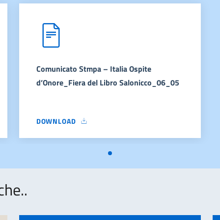
Comunicato Stmpa – Italia Ospite
d’Onore_Fiera del Libro Salonicco_06_05
DOWNLOAD
ITA_DEF
COMUNICATO STMPA – ITALIA OSPITE D’ONORE_FIER
che..