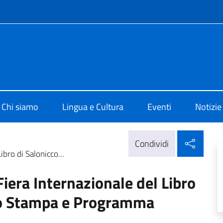
e menù
o di Cultura di Atene
Chi siamo
Lingua e Cultura
Eventi
Notizie
Condi
Condividi
ibro di Salonicco...
Fiera Internazionale del Libro
to Stampa e Programma