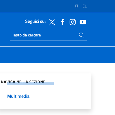
IT
EL
Seguici su:
Cerca nel sito
Ricerca sito live
vidi sui Social Network
NAVIGA NELLA SEZIONE
Multimedia