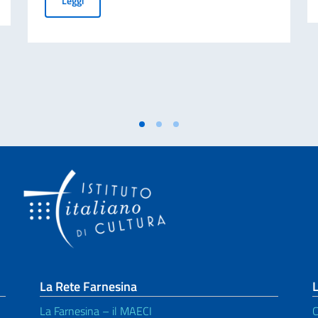
Leggi
La Rete Farnesina
L
La Farnesina – il MAECI
C