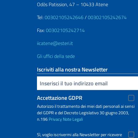
Odòs Patission, 47 – 10433 Atene
Tel:
00302105242646
/
00302105242674
Fax:
00302105242714
iicatene@esteri.it
Gli uffici della sede
Iscriviti alla nostra Newsletter
Inserisci la tua email
Accettazione GDPR
Autorizzo il trattamento dei miei dati personali ai sensi
del GDPR e del Decreto Legislativo 30 giugno 2003,
n.196
Privacy
Note Legali
Sì, voglio iscrivermi alla Newsletter per ricevere