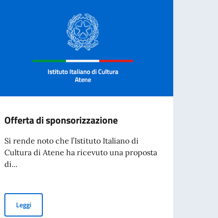
Offerta di sponsorizzazione
AVVI
di in
Si rende noto che l’Istituto Italiano di
docen
Cultura di Atene ha ricevuto una proposta
A.S.
di...
Si ren
pubbl
Offerta di sponsorizzazione
Leggi
la ric