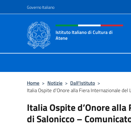
Salta al contenuto
Governo Italiano
Intestazione sito, social 
Istituto Italiano di Cultura di
Atene
Il Sito Ufficiale dell'Istituto Italian
Home
>
Notizie
>
Dall’Istituto
>
Italia Ospite d’Onore alla Fiera Internazionale del L
Italia Ospite d’Onore alla 
di Salonicco – Comunica