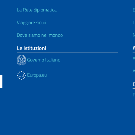
La Rete diplomatica
E
Viaggiare sicuri
L
Dove siamo nel mondo
N
Le Istituzioni
A
Governo Italiano
A
Europa.eu
F