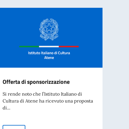
Offerta di sponsorizzazione
AVVI
di in
Si rende noto che l’Istituto Italiano di
docen
Cultura di Atene ha ricevuto una proposta
A.S.
di...
Si ren
pubbl