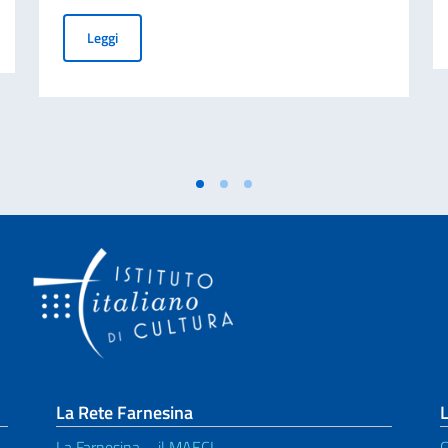
26-2027
Accettazione sponsorizzazione Polyglott
Leggi
La Rete Farnesina
L
La Farnesina – il MAECI
C