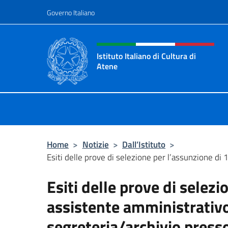
Salta al contenuto
Governo Italiano
Intestazione sito, social 
Istituto Italiano di Cultura di
Atene
Il Sito Ufficiale dell'Istituto Italian
Home
>
Notizie
>
Dall’Istituto
>
Esiti delle prove di selezione per l’assunzione di 1
Esiti delle prove di selezi
assistente amministrativo
segreteria/archivio presso 