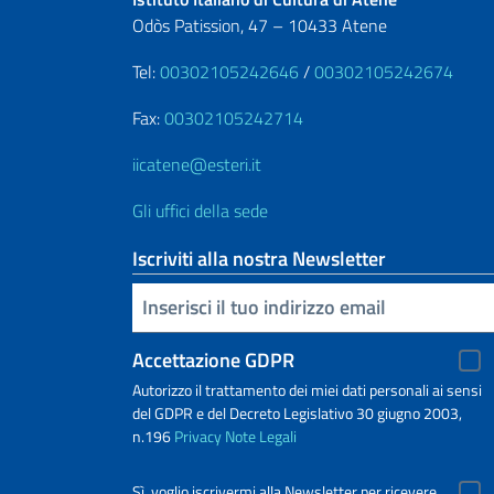
Odòs Patission, 47 – 10433 Atene
Tel:
00302105242646
/
00302105242674
Fax:
00302105242714
iicatene@esteri.it
Gli uffici della sede
Iscriviti alla nostra Newsletter
Inserisci la tua email
Accettazione GDPR
Autorizzo il trattamento dei miei dati personali ai sensi
del GDPR e del Decreto Legislativo 30 giugno 2003,
n.196
Privacy
Note Legali
Sì, voglio iscrivermi alla Newsletter per ricevere