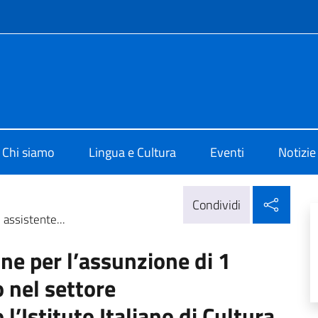
e menù
o di Cultura di Atene
Chi siamo
Lingua e Cultura
Eventi
Notizie
Condi
Condividi
 assistente...
one per l’assunzione di 1
 nel settore
l’Istituto Italiano di Cultura