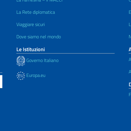
La Rete diplomatica
E
Viaggiare sicuri
L
Dove siamo nel mondo
N
Le Istituzioni
A
Governo Italiano
A
Europa.eu
F