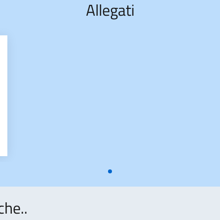
Allegati
che..