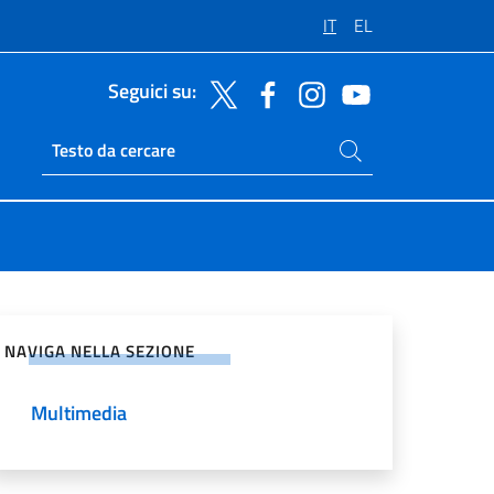
IT
EL
Seguici su:
Cerca nel sito
Ricerca sito live
vidi sui Social Network
NAVIGA NELLA SEZIONE
Multimedia