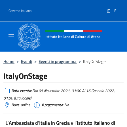
Salta al contenuto
IT
EL
Governo Italiano
Intestazione sito, social e menù
Istituto Italiano di Cultura di Atene
Il Sito Ufficiale dell'Istituto Italiano di Cult
Home
>
Eventi
>
Eventi in programma
>
ItalyOnStage
ItalyOnStage
Data evento:
Dal 05 Novembre 2021, 01:00 Al 16 Gennaio 2022,
01:00 (Ora locale)
Dove:
online
A pagamento:
No
L’
Ambasciata d’Italia in Grecia
e l’
Istituto Italiano di