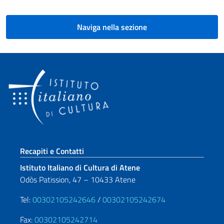
Naviga nella sezione
Sezione footer
Recapiti e Contatti
Istituto Italiano di Cultura di Atene
Odòs Patission, 47 – 10433 Atene
Tel:
00302105242646
/
00302105242674
Fax:
00302105242714