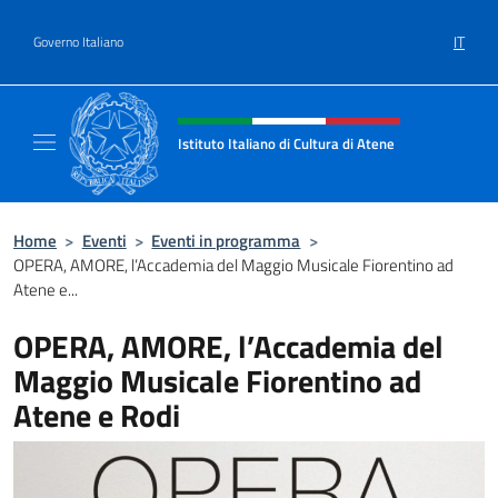
Salta al contenuto
IT
Governo Italiano
Intestazione sito, social e menù
Istituto Italiano di Cultura di Atene
Il Sito Ufficiale dell'Istituto Italiano di Cult
Home
>
Eventi
>
Eventi in programma
>
OPERA, AMORE, l’Accademia del Maggio Musicale Fiorentino ad
Atene e...
OPERA, AMORE, l’Accademia del
Maggio Musicale Fiorentino ad
Atene e Rodi