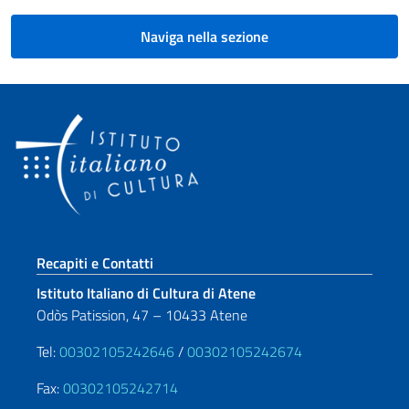
Naviga nella sezione
Sezione footer
Recapiti e Contatti
Istituto Italiano di Cultura di Atene
Odòs Patission, 47 – 10433 Atene
Tel:
00302105242646
/
00302105242674
Fax:
00302105242714