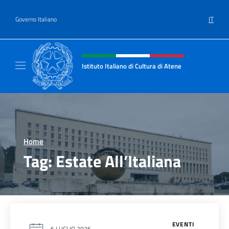
Salta al contenuto
IT
Governo Italiano
Intestazione sito, social e menù
Istituto Italiano di Cultura di Atene
Il Sito Ufficiale dell'Istituto Italiano di Cult
Home
>
Tag:
Estate All’Italiana
EVENTI
6 LUGLIO 2026