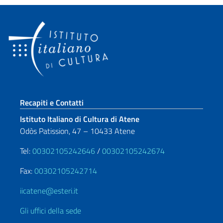
Paginazione
Sezione footer
Recapiti e Contatti
Istituto Italiano di Cultura di Atene
Odòs Patission, 47 – 10433 Atene
Tel:
00302105242646
/
00302105242674
Fax:
00302105242714
iicatene@esteri.it
Gli uffici della sede