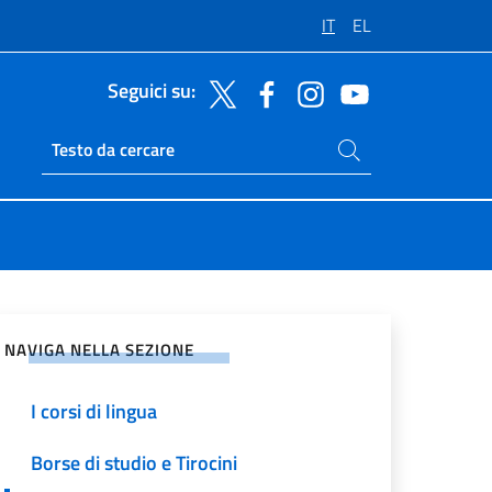
IT
EL
Seguici su:
Cerca nel sito
Ricerca sito live
vidi sui Social Network
NAVIGA NELLA SEZIONE
I corsi di lingua
Borse di studio e Tirocini