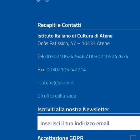
Sezione footer
Recapiti e Contatti
Istituto Italiano di Cultura di Atene
Odòs Patission, 47 – 10433 Atene
Tel:
00302105242646
/
00302105242674
Fax:
00302105242714
iicatene@esteri.it
Gli uffici della sede
Iscriviti alla nostra Newsletter
Inserisci la tua email
Accettazione GDPR