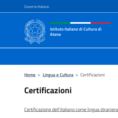
Salta al contenuto
Governo Italiano
Intestazione sito, social 
Istituto Italiano di Cultura di
Atene
Il Sito Ufficiale dell'Istituto Italian
Home
>
Lingua e Cultura
>
Certificazioni
Certificazioni
Certificazione dell’italiano come lingua straniera